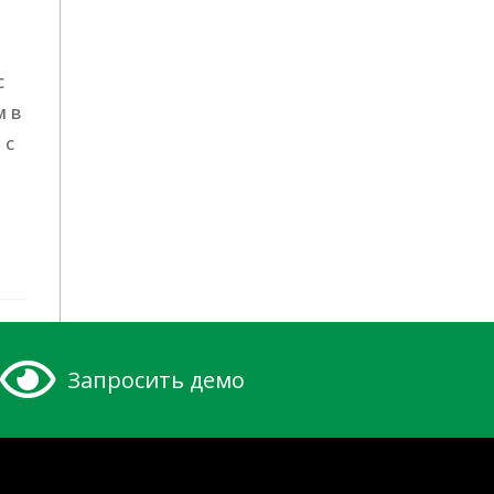
с
м в
 с
Запросить демо