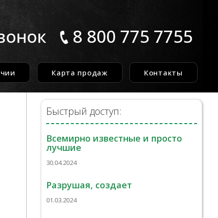
вонок
8 800 775 7755
ичии
Карта продаж
Контакты
Быстрый доступ:
Всемирно известные и просто
лучшие
30.04.2024
Разрушая, создает
01.03.2024