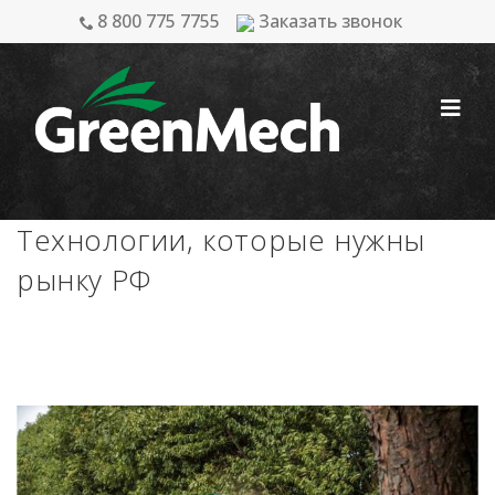
Перейти
8 800 775 7755
Заказать звонок
к
содержимому
Технологии, которые нужны
рынку РФ